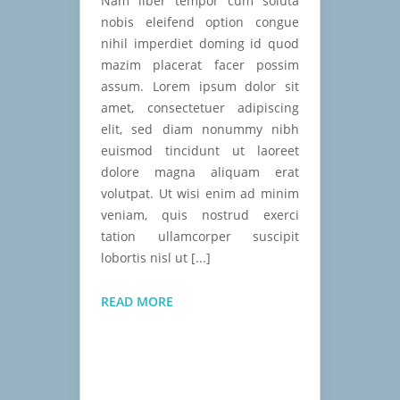
Nam liber tempor cum soluta
nobis eleifend option congue
nihil imperdiet doming id quod
mazim placerat facer possim
assum. Lorem ipsum dolor sit
amet, consectetuer adipiscing
elit, sed diam nonummy nibh
euismod tincidunt ut laoreet
dolore magna aliquam erat
volutpat. Ut wisi enim ad minim
veniam, quis nostrud exerci
tation ullamcorper suscipit
lobortis nisl ut [...]
ITS
READ MORE
TIME
FOR
TEA