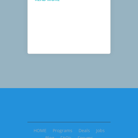
´S
READ
A
GOOD
BOOK
HOME
Programs
Deals
Jobs
Blog
FAQ’s
Forums