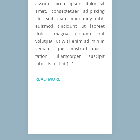
assum. Lorem ipsum dolor sit
amet, consectetuer adipiscing
elit, sed diam nonummy nibh
euismod tincidunt ut laoreet
dolore magna aliquam erat
volutpat. Ut wisi enim ad minim
veniam, quis nostrud exerci
tation ullamcorper suscipit
lobortis nisl ut [...]
A
READ MORE
DAY
WITH
SUNSHINE
&
BLISS