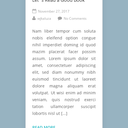
Let´s Read a Good Book
November 27, 2017
wjkaluza
No Comments
Nam liber tempor cum soluta
nobis eleifend option congue
nihil imperdiet doming id quod
mazim placerat facer possim
assum. Lorem ipsum dolor sit
amet, consectetuer adipiscing
elit, sed diam nonummy nibh
euismod tincidunt ut laoreet
dolore magna aliquam erat
volutpat. Ut wisi enim ad minim
veniam, quis nostrud exerci
tation ullamcorper suscipit
lobortis nisl ut [...]
LET
READ MORE