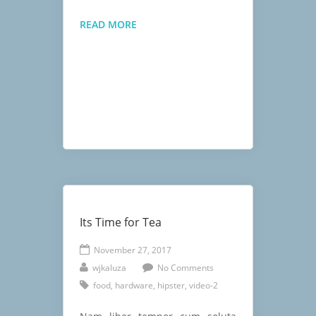
THE
READ MORE
MOBILE
REVOLUTION
IS
HERE
Its Time for Tea
November 27, 2017
wjkaluza
No Comments
food
,
hardware
,
hipster
,
video-2