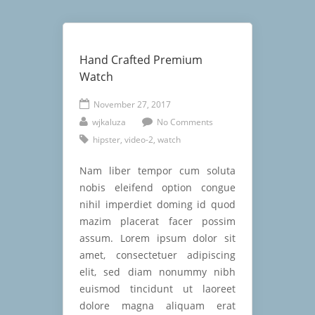
Hand Crafted Premium
Watch
November 27, 2017
wjkaluza
No Comments
hipster
,
video-2
,
watch
Nam liber tempor cum soluta
nobis eleifend option congue
nihil imperdiet doming id quod
mazim placerat facer possim
assum. Lorem ipsum dolor sit
amet, consectetuer adipiscing
elit, sed diam nonummy nibh
euismod tincidunt ut laoreet
dolore magna aliquam erat