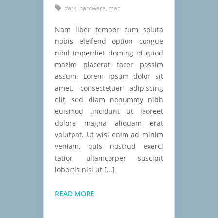
dark
,
hardware
,
mac
Nam liber tempor cum soluta
nobis eleifend option congue
nihil imperdiet doming id quod
mazim placerat facer possim
assum. Lorem ipsum dolor sit
amet, consectetuer adipiscing
elit, sed diam nonummy nibh
euismod tincidunt ut laoreet
dolore magna aliquam erat
volutpat. Ut wisi enim ad minim
veniam, quis nostrud exerci
tation ullamcorper suscipit
lobortis nisl ut [...]
QUALITY
READ MORE
PRODUCTS
FOR