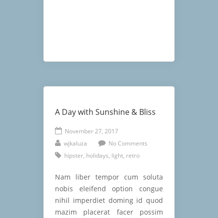
COMPANIES
A Day with Sunshine & Bliss
November 27, 2017
wjkaluza
No Comments
hipster
,
holidays
,
light
,
retro
Nam liber tempor cum soluta
nobis eleifend option congue
nihil imperdiet doming id quod
mazim placerat facer possim